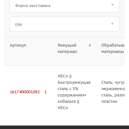
Форма хвостовика
DIN
338 Cпиральное сверло с цилиндрическим хвостовиком
Артикул
Режущий
Обрабатыва
материал
материалы
HSCo ||
Быстрорежущая
Сталь, чугун,
сталь с 5%
нержавеюща
1617400001092 1
содержанием
сталь, разли
кобальта ||
пластик
HSCo