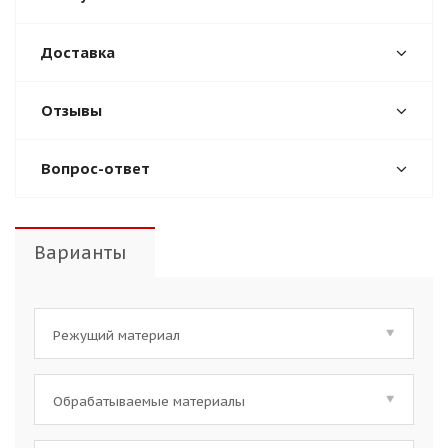
Доставка
Отзывы
Вопрос-ответ
Варианты
Режущий материал
HSCo || Быстрорежущая сталь с 5% содержанием кобальта || HSCo
Обрабатываемые материалы
Сталь, чугун, нержавеющая сталь, различный пластик