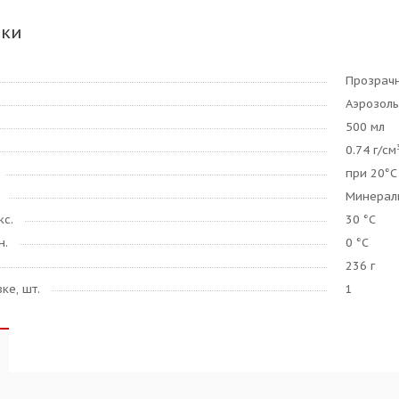
ики
Прозрач
Аэрозол
500 мл
0.74 г/см
при 20°C
Минерал
кс.
30 °C
н.
0 °C
236 г
ке, шт.
1