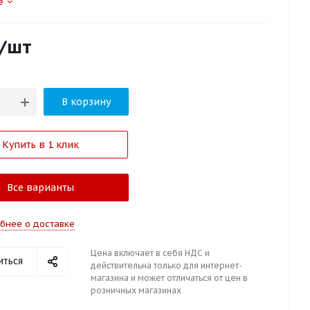
е
/шт
В корзину
Купить в 1 клик
Все варианты
бнее о доставке
Цена включает в себя НДС и
иться
действительна только для интернет-
магазина и может отличаться от цен в
розничных магазинах