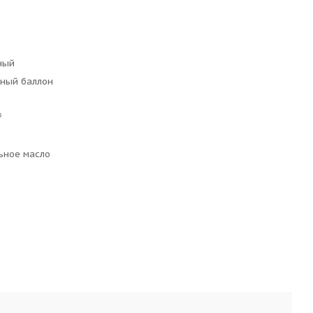
ный
ьный баллон
3
ьное масло