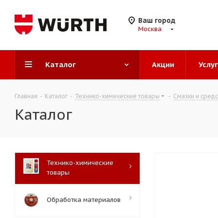
Ваш город
Москва
Каталог
Акции
Услу
Главная
-
Каталог
-
Технико-химические товары
-
Смазки и сред
Каталог
Технико-химические
товары
Обработка материалов