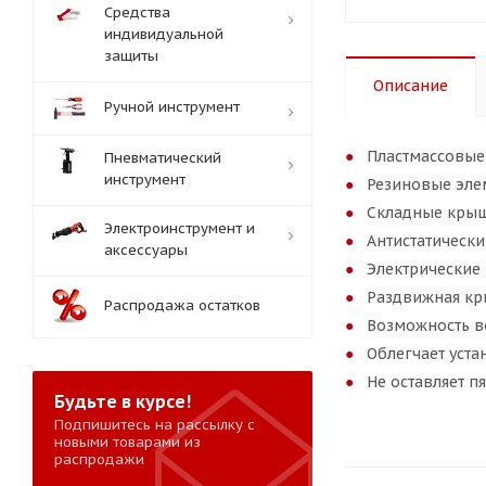
Средства
индивидуальной
защиты
Описание
Ручной инструмент
Пластмассовые 
Пневматический
инструмент
Резиновые эле
Складные крыш
Электроинструмент и
Антистатически
аксессуары
Электрические
Раздвижная кр
Распродажа остатков
Возможность в
Облегчает уст
Не оставляет п
Будьте в курсе!
Подпишитесь на рассылку с
новыми товарами из
распродажи