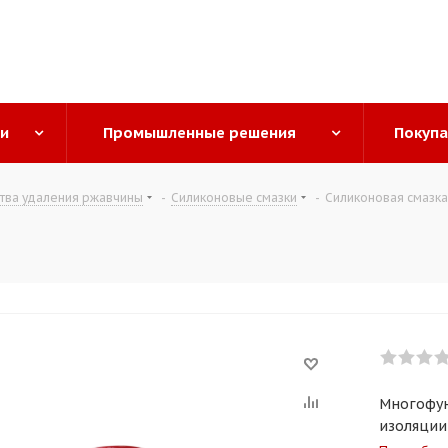
ги
Промышленные решения
Покуп
ства удаления ржавчины
-
Силиконовые смазки
-
Силиконовая смазка
Многофун
изоляции 