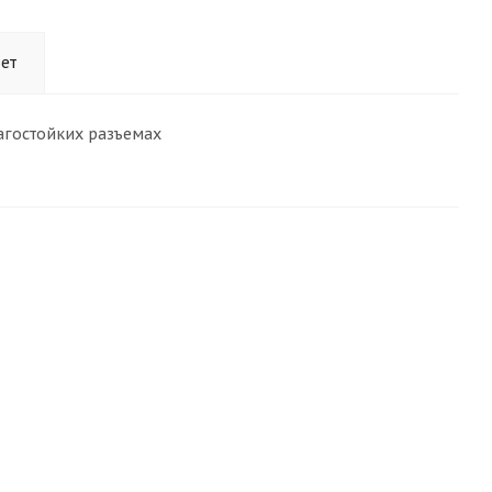
ет
агостойких разъемах