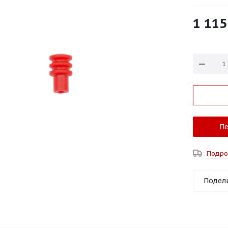
1 115
Пе
Подро
Подел