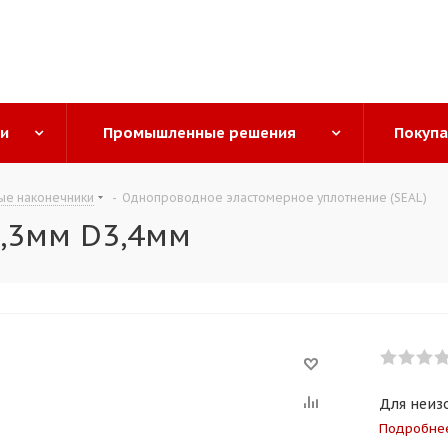
ги
Промышленные решения
Покуп
ые наконечники
-
Однопроводное эластомерное уплотнение (SEAL)
,3мм D3,4мм
Для неиз
Подробне