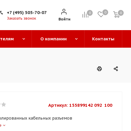
+7 (495) 505-70-07
0
0
0
0
Заказать звонок
Войти
ателям
О компании
Контакты
Артикул: 
155899142 092  100
олированных кабельных разъемов
е