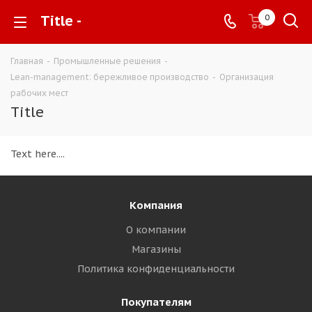
Title -
0
Главная
-
Промышленные решения
-
Lean-management: бережливое производство
-
Организация
рабочих мест
Title
Text here....
Компания
О компании
Магазины
Политика конфиденциальности
Покупателям